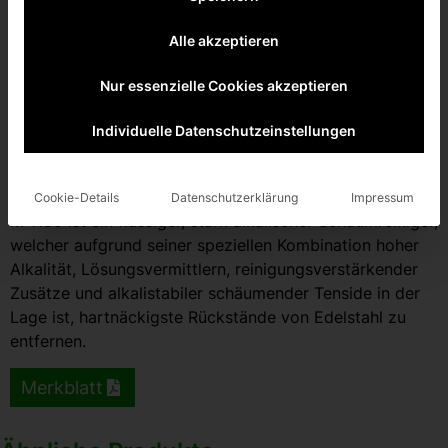
Alle akzeptieren
Nur essenzielle Cookies akzeptieren
Individuelle Datenschutzeinstellungen
M 1180
Cookie-Details
Datenschutzerklärung
Impressum
Produktbeschreibung
M 1180 ist ein flüssiger, stark alkalischer Schaumreiniger,
welcher aufgrund seiner speziellen Kombination hoher
Alkalität, Lösungsvermittlern, reinigungsverstärkender
Zusätze und alkalistabiler schäumender Tenside in der
Lage ist, hartnäckigste Rückstände von Edelstahl zu
entfernen.
Merkblatt