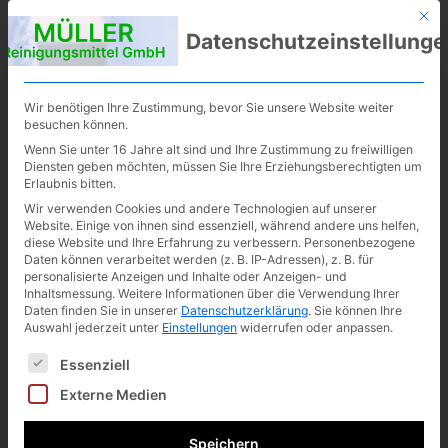
Mit d
MÜLLER
06355 3101
Datenschutzeinstellunge
info@mueller
Reinigungsmittel
GmbH
-
reinigungsmi
Wir benötigen Ihre Zustimmung, bevor Sie unsere Website weiter
ttel.de
besuchen können.
Wenn Sie unter 16 Jahre alt sind und Ihre Zustimmung zu freiwilligen
Diensten geben möchten, müssen Sie Ihre Erziehungsberechtigten um
Erlaubnis bitten.
Wir verwenden Cookies und andere Technologien auf unserer
Website. Einige von ihnen sind essenziell, während andere uns helfen,
diese Website und Ihre Erfahrung zu verbessern.
Personenbezogene
Daten können verarbeitet werden (z. B. IP-Adressen), z. B. für
personalisierte Anzeigen und Inhalte oder Anzeigen- und
Inhaltsmessung.
Weitere Informationen über die Verwendung Ihrer
Daten finden Sie in unserer
Datenschutzerklärung
.
Sie können Ihre
Auswahl jederzeit unter
Einstellungen
widerrufen oder anpassen.
Es folgt eine Liste der Service-Gruppen, für die eine Ei
Essenziell
Externe Medien
Speichern