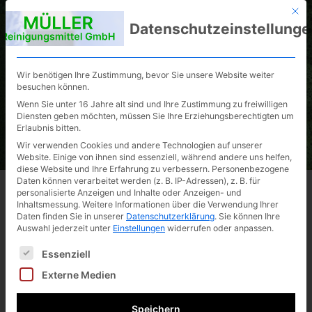
Mit d
MÜLLER
06355 3101
Datenschutzeinstellunge
info@mueller
Reinigungsmittel
GmbH
-
reinigungsmi
Wir benötigen Ihre Zustimmung, bevor Sie unsere Website weiter
ttel.de
besuchen können.
Wenn Sie unter 16 Jahre alt sind und Ihre Zustimmung zu freiwilligen
Diensten geben möchten, müssen Sie Ihre Erziehungsberechtigten um
Erlaubnis bitten.
Wir verwenden Cookies und andere Technologien auf unserer
Website. Einige von ihnen sind essenziell, während andere uns helfen,
diese Website und Ihre Erfahrung zu verbessern.
Personenbezogene
Daten können verarbeitet werden (z. B. IP-Adressen), z. B. für
„Wir sind groß genug um ihre
personalisierte Anzeigen und Inhalte oder Anzeigen- und
Inhaltsmessung.
Weitere Informationen über die Verwendung Ihrer
Anforderungen zu erfüllen…
Daten finden Sie in unserer
Datenschutzerklärung
.
Sie können Ihre
Auswahl jederzeit unter
Einstellungen
widerrufen oder anpassen.
…und klein genug um flexibel auf ihre
Es folgt eine Liste der Service-Gruppen, für die eine Ei
Essenziell
Wünsche zu reagieren!”
Externe Medien
Die Firma Müller
Speichern