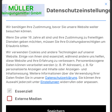
Mit d
MÜLLER
06355 3101
Datenschutzeinstellunge
info@mueller
Reinigungsmittel
GmbH
-
reinigungsmi
Wir benötigen Ihre Zustimmung, bevor Sie unsere Website weiter
ttel.de
besuchen können.
Wenn Sie unter 16 Jahre alt sind und Ihre Zustimmung zu freiwilligen
Diensten geben möchten, müssen Sie Ihre Erziehungsberechtigten um
Erlaubnis bitten.
Wir verwenden Cookies und andere Technologien auf unserer
Website. Einige von ihnen sind essenziell, während andere uns helfen,
diese Website und Ihre Erfahrung zu verbessern.
Personenbezogene
Daten können verarbeitet werden (z. B. IP-Adressen), z. B. für
personalisierte Anzeigen und Inhalte oder Anzeigen- und
Inhaltsmessung.
Weitere Informationen über die Verwendung Ihrer
Daten finden Sie in unserer
Datenschutzerklärung
.
Sie können Ihre
Auswahl jederzeit unter
Einstellungen
widerrufen oder anpassen.
Es folgt eine Liste der Service-Gruppen, für die eine Ei
Essenziell
Externe Medien
Speichern