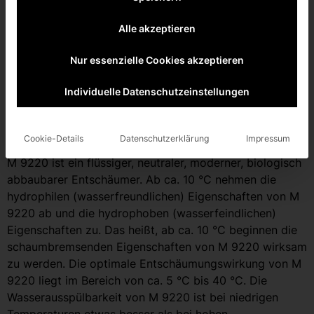
Alle akzeptieren
Nur essenzielle Cookies akzeptieren
Individuelle Datenschutzeinstellungen
M 9220
Cookie-Details
Datenschutzerklärung
Impressum
Produktbeschreibung
M 9220 ist ein flüssiger, neutraler, moderner, biologisch
abbaubarer Entschäumer. Ab ca. 10 °C nehmen die
hydrophilen (wasserfreundlichen) Eigenschaften von M
9220 ab und die hydrophoben (wasserfeindlichen)
Eigenschaften zu. Das heißt, ab ca. 10 °C beginnen die
schaumbremsenden Eigenschaften von M 9220 wirksam
zu werden. Die optimale Entschäumungswirkung von M
9220 liegt im Bereich von ca. 5 °C bis 40 °C. Die
Wasserausspülbarkeit von M 9220 ist bei niedrigen